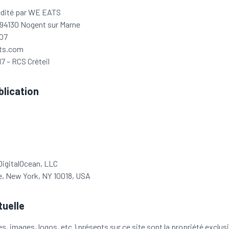
édité par WE EATS
t 94130 Nogent sur Marne
 07
ats.com
7 – RCS Créteil
blication
DigitalOcean, LLC
e, New York, NY 10018, USA
tuelle
s, images, logos, etc.) présents sur ce site sont la propriété exclus