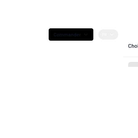
Commander
FR
Cho



