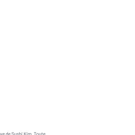






ive de
Sushi Kim
. Toute