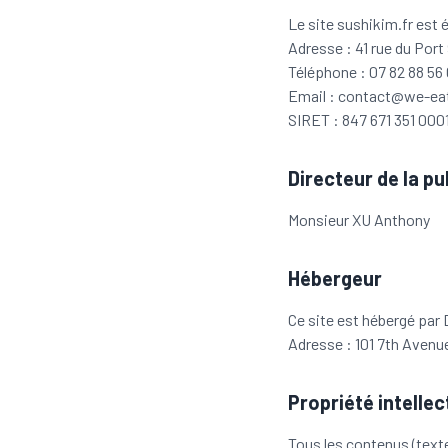
Le site
sushikim.fr
est 
Adresse : 41 rue du Por
Téléphone : 07 82 88 56
Email : contact@we-e
SIRET : 847 671 351 0001
Directeur de la pu
Monsieur XU Anthony
Hébergeur
Ce site est hébergé par 
Adresse : 101 7th Avenu
Propriété intellec
Tous les contenus (texte