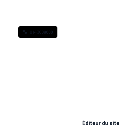
A
0143689888
Éditeur du site